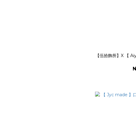
【伍拾飾所】X 【 Aiyi
N