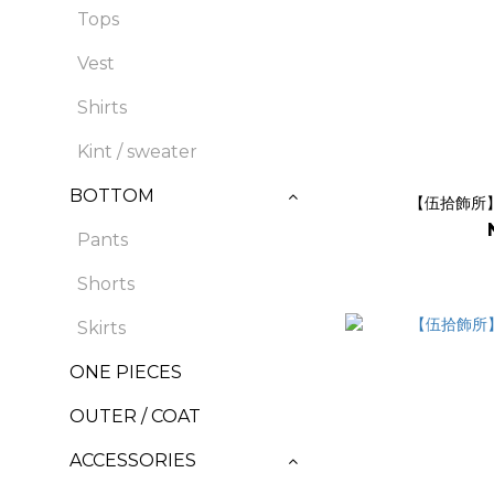
Tops
Vest
Shirts
Kint / sweater
BOTTOM
【伍拾飾所】
Pants
Shorts
Skirts
ONE PIECES
OUTER / COAT
ACCESSORIES