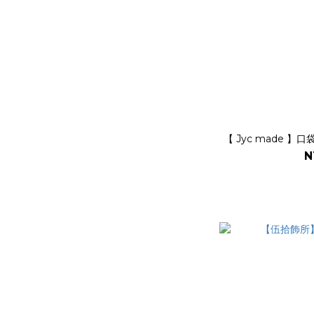
【 Jyc made 】
N