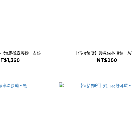
小海馬徽章腰鏈 - 古銀
【伍拾飾所】晨霧森林項鍊 - 
T$1,360
NT$980