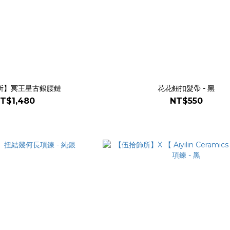
所】冥王星古銀腰鏈
花花鈕扣髮帶 - 黑
T$1,480
NT$550