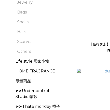
Jewelry
Bags
Socks
Hats
Scarves
【伍拾飾所】
N
Others
Life style 居家小物
HOME FRAGRANCE
限量商品
➤➤Undercontrol
Studio 帽款
➤➤ I hate monday 襪子