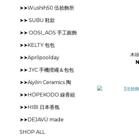
➤➤Wushih50 伍拾飾所
➤➤ SUBU 鞋款
➤➤ OOSI_AOS 手工銀飾
➤➤KELTY 包包
木頭
➤➤Aprilpoolday
N
➤➤ JYC 手機揹繩＆包包
➤➤Aiyilin Ceramics 陶
➤➤HÖPEKODO 線香組
➤➤HIBI 日本香氛
➤➤DEJAVÜ made
SHOP ALL