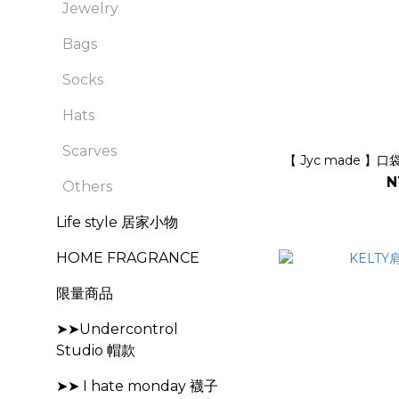
Jewelry
Bags
Socks
Hats
Scarves
【 Jyc made 】
N
Others
Life style 居家小物
HOME FRAGRANCE
限量商品
➤➤Undercontrol
Studio 帽款
➤➤ I hate monday 襪子