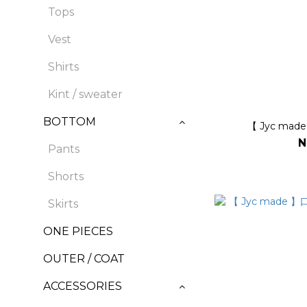
Tops
Vest
Shirts
Kint / sweater
BOTTOM
【 Jyc ma
N
Pants
Shorts
Skirts
ONE PIECES
OUTER / COAT
ACCESSORIES