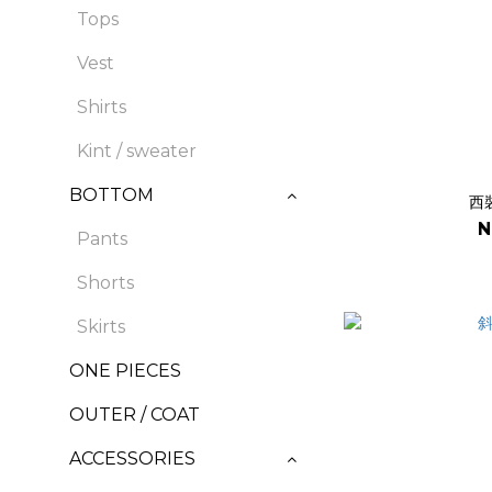
Tops
Vest
Shirts
Kint / sweater
BOTTOM
西
N
Pants
Shorts
Skirts
ONE PIECES
OUTER / COAT
ACCESSORIES