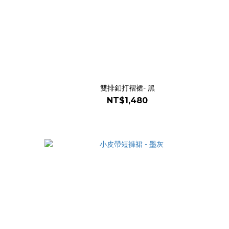
雙排釦打褶裙- 黑
NT$1,480