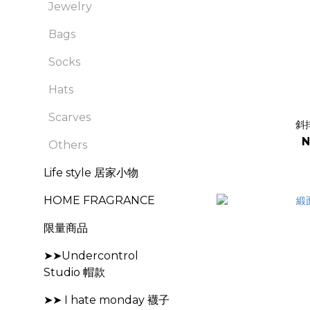
Jewelry
Bags
Socks
Hats
Scarves
斜
N
Others
Life style 居家小物
HOME FRAGRANCE
限量商品
➤➤Undercontrol
Studio 帽款
➤➤ I hate monday 襪子