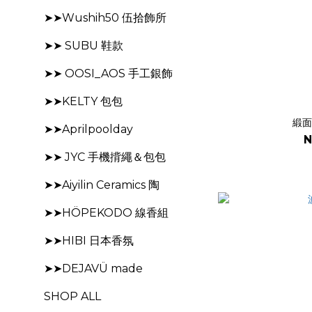
➤➤Wushih50 伍拾飾所
➤➤ SUBU 鞋款
➤➤ OOSI_AOS 手工銀飾
➤➤KELTY 包包
緞面
➤➤Aprilpoolday
N
➤➤ JYC 手機揹繩＆包包
➤➤Aiyilin Ceramics 陶
➤➤HÖPEKODO 線香組
➤➤HIBI 日本香氛
➤➤DEJAVÜ made
SHOP ALL