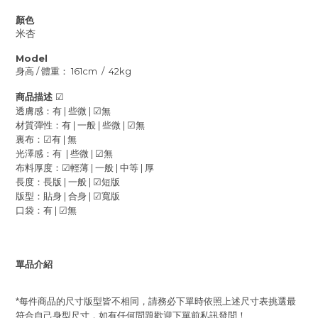
顏色
米杏
Model
身高
/
體重：
161cm / 42kg
商品描述
☑
透膚感：有
|
些微
|
☑
無
材質彈性：有
|
一般
|
些微
|
☑
無
裏布：
☑
有
|
無
光澤感：有
|
些微
|
☑
無
布料厚度：
☑
輕薄
|
一般
|
中等
|
厚
長度：
長版
|
一般
|
☑
短版
版型：貼身
|
合身
|
☑
寬版
口袋：有
|
☑
無
單品介紹
每件商品的尺寸版型皆不相同，請務必下單時依照上述尺寸表挑選最
*
符合自己身型尺寸，如有任何問題歡迎下單前私訊發問！