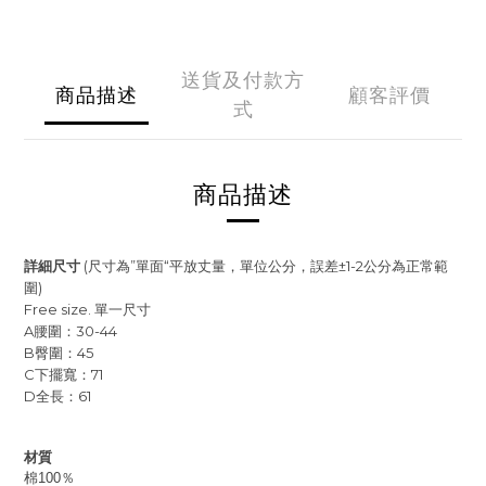
送貨及付款方
商品描述
顧客評價
式
商品描述
詳細尺寸
(
尺寸為
”
單面
“
平放丈量，單位公分，誤差
±1-2
公分為正常範
圍
)
Free size.
單一尺寸
A
腰圍：30-44
B
臀圍：45
C
下擺寬：71
D
全長：61
材質
棉100％