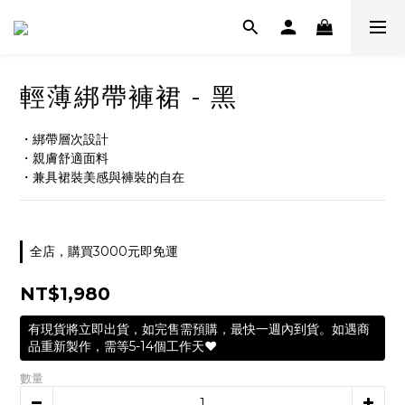
輕薄綁帶褲裙 - 黑
・綁帶層次設計
・親膚舒適面料
・兼具裙裝美感與褲裝的自在
全店，購買3000元即免運
NT$1,980
有現貨將立即出貨，如完售需預購，最快一週內到貨。如遇商
品重新製作，需等5-14個工作天❤️
數量