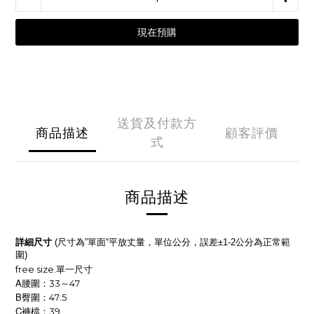
現在預購
送貨及付款方
商品描述
顧客評價
式
商品描述
詳細尺寸
尺寸為
單面
平放丈量，單位公分，誤差
公分為正常範
(
”
“
±1-2
圍
)
free size.
單一尺寸
A
腰圍：33～47
B
臀圍：47.5
C
褲檔：39