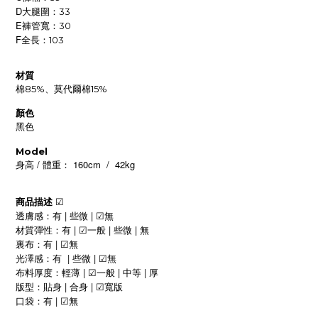
D
大腿圍：33
E
褲管寬：30
F
全長：103
材質
棉85%、莫代爾棉15%
顏色
黑色
Model
/
160cm / 42kg
身高
體重：
商品描述
☑
|
|
透膚感：有
些微
無
☑
|
|
|
材質彈性：
有
一般
些微
無
☑
|
裏布：有
無
☑
|
|
光澤感：有
些微
無
☑
|
|
|
布料厚度：
輕薄
一般
中等
厚
☑
|
|
版型：貼身
合身
寬版
☑
|
口袋：
有
無
☑