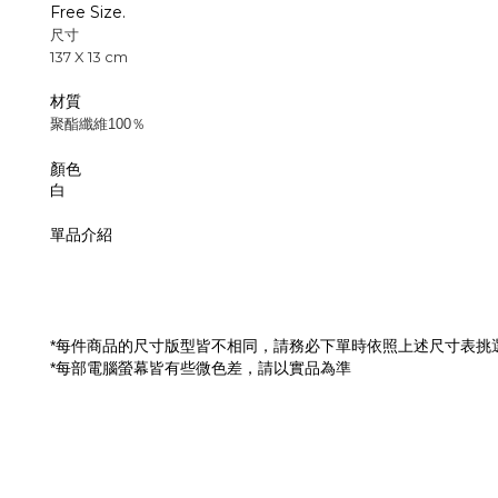
Free Size.
尺寸
137 X 13 cm
材質
聚酯纖維100％
顏色
白
單品介紹
每件商品的尺寸版型皆不相同，請務必下單時依照上述尺寸表挑
*
每部電腦螢幕皆有些微色差，請以實品為準
*