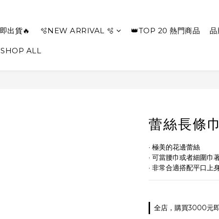
即出貨🔥
🫧NEW ARRIVAL 🫧
👑TOP 20 熱門商品
品
SHOP ALL
蕾絲長條巾 
· 極美的花邊蕾絲
· 可當腰巾或者細圍巾
· 非常合適搭配平口上
全店，購買3000元