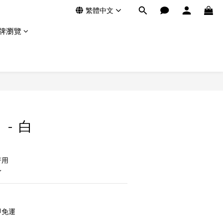
繁體中文
牌瀏覽
- 白
著用
身
即免運