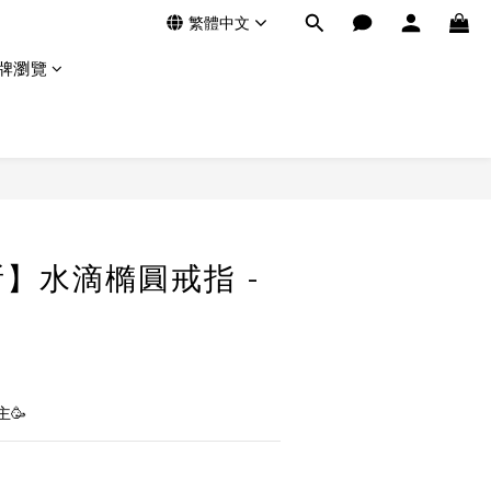
繁體中文
牌瀏覽
】水滴橢圓戒指 -
🥳