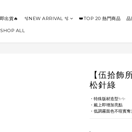
即出貨🔥
🫧NEW ARRIVAL 🫧
👑TOP 20 熱門商品
品
SHOP ALL
【伍拾飾所
松針綠
・特殊版材造型✨✨
・戴上即增加亮點
・低調霧面色不喧賓奪主