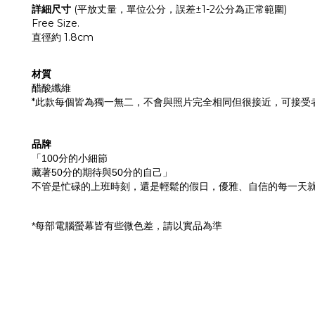
詳細尺寸
(
平放丈量，單位公分，誤差
±1-2
公分為正常範圍
)
Free Size.
直徑約 1.8cm
材質
醋酸纖維
*此款
每個皆為獨一無二，不會與照片完全相同但很接近，可接受
品牌
「
分的小細節
100
藏著
分的期待與
分的自己」
50
50
不管是忙碌的上班時刻，還是輕鬆的假日，優雅、自信的每一天
每部電腦螢幕皆有些微色差，請以實品為準
*