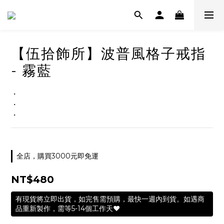
【伍拾飾所】波普風格子戒指
- 霧藍
・
・
・
全店，購買3000元即免運
NT$480
有現貨將立即出貨，如完售需預購，最快一週內到貨。如遇商
品重新製作，需等5-14個工作天❤️