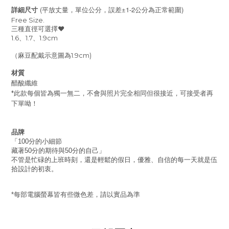
(
±1-2
)
詳細尺寸
平放丈量，單位公分，誤差
公分為正常範圍
Free Size.
三種直徑可選擇❤️
1.6、1.7、1.9cm
（麻豆配戴示意圖為1.9cm)
材質
醋酸纖維
*此款
每個皆為獨一無二，不會與照片完全相同但很接近，可接受者再
下單呦！
品牌
「
分的小細節
100
藏著
分的期待與
分的自己」
50
50
不管是忙碌的上班時刻，還是輕鬆的假日，優雅、自信的每一天就是伍
拾設計的初衷。
每部電腦螢幕皆有些微色差，請以實品為準
*