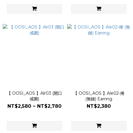
【 OOSI_AOS 】Alr03 (開口
【 OOSI_AOS 】Ale02-捲
戒圍)
(無鏈) Earring
NT$2,580 ~ NT$2,780
NT$2,380