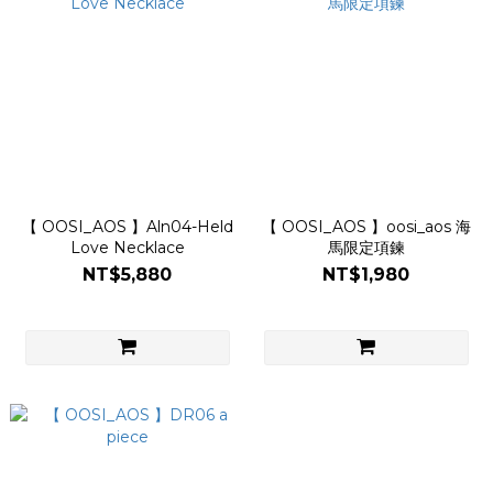
【 OOSI_AOS 】Aln04-Held
【 OOSI_AOS 】oosi_aos 海
Love Necklace
馬限定項鍊
NT$5,880
NT$1,980