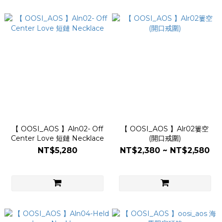
【 OOSI_AOS 】Aln02- Off
【 OOSI_AOS 】Alr02簍空
Center Love 短鏈 Necklace
(開口戒圍)
NT$5,280
NT$2,380 ~ NT$2,580