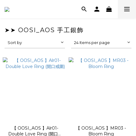
➤➤ OOSI_AOS 手工銀飾
Sort by
24 Items per page
【 OOSI_AOS 】Alr01-
【 OOSI_AOS 】MR03 -
Double Love Ring (開口戒
Bloom Ring