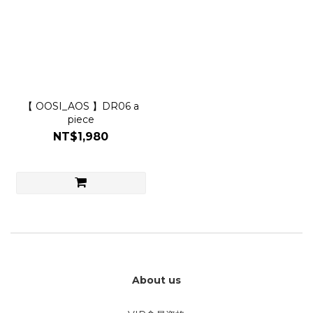
【 OOSI_AOS 】DR06 a
piece
NT$1,980
About us