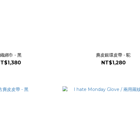
織綁巾 - 黑
麂皮銀環皮帶 - 駝
T$1,380
NT$1,280