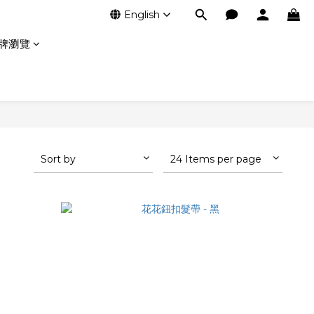
English
牌瀏覽
Sort by
24 Items per page