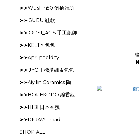
➤➤Wushih50 伍拾飾所
➤➤ SUBU 鞋款
➤➤ OOSI_AOS 手工銀飾
➤➤KELTY 包包
編
➤➤Aprilpoolday
N
➤➤ JYC 手機揹繩＆包包
➤➤Aiyilin Ceramics 陶
➤➤HÖPEKODO 線香組
➤➤HIBI 日本香氛
➤➤DEJAVÜ made
SHOP ALL