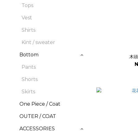
Tops
Vest
Shirts
Kint / sweater
Bottom
木頭
N
Pants
Shorts
Skirts
One Piece / Coat
OUTER / COAT
ACCESSORIES