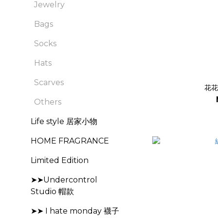
Jewelry
Bags
Socks
Hats
Scarves
花花
Others
Life style 居家小物
HOME FRAGRANCE
Limited Edition
➤➤Undercontrol
Studio 帽款
➤➤ I hate monday 襪子