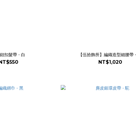
鈕扣髮帶 - 白
【伍拾飾所】編織造型細腰帶 -
NT$550
NT$1,020