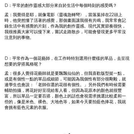
D：平常的創作靈感大部分來自於生活中每個時刻的感受嗎？
孟：我覺得是耶，就像電影
《
靈魂急轉彎
》
，當落葉掉在22頭上
時，他突然懂了活著的感覺，那個畫面讓我很有共鳴，我常常會記
錄生活中有感覺的片刻，作為我的創作靈感。現代其實節奏很快，
我很推薦大家可以慢下來，嘗試走路散步，可能會發現更多平常沒
注意到的事物。
D：平常作為一個花藝師，在工作時特別選用什麼樣的單品，去呈現
想要的穿搭風格呢？
孟：很多人覺得花藝師就是要飄飄仙仙的，但我喜歡版型挺一點，
或是有個性一點的單品或細節，可能因為我個性有部分很剛毅，就
連學生也會說：「老師你選的花很有個性。」另外我們有時候需要
輔助拍攝，將花好好呈現給客人看，但因為花原本的顏色就很豐
富，所以單品一定要百搭，顏色上的話也會視需求挑選比較柔和一
些的，像是米色、裸色、大地色等，如果今天要拍藍色捧花，我就
會挑有藍色元素的衣服。