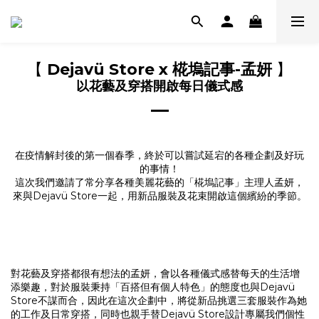
【
Dejavü Store x 椛塢記事-孟妍
】
以花藝及穿搭開啟每日儀式感
在疫情解封後的第一個春季，終於可以嘗試延宕的各種企劃及好玩
的事情！
這次我們邀請了常分享各種美麗花藝的「椛塢記事」主理人孟妍，
來與Dejavü Store一起，用新品服裝及花束開啟這個繽紛的季節。
對花藝及穿搭都很有想法的孟妍，會以各種儀式感替每天的生活增
添樂趣，對於服裝秉持「百搭但有個人特色」的態度也與Dejavü
Store不謀而合，因此在這次企劃中，將從新品挑選三套服裝作為她
的工作及日常穿搭，同時也親手替Dejavü Store設計專屬我們個性