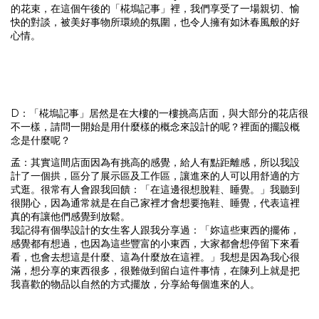
的花束，在這個午後的「椛塢記事」裡，我們享受了一場親切、愉
快的對談，被美好事物所環繞的氛圍，也令人擁有如沐春風般的好
心情。
D：「椛塢記事」居然是在大樓的一樓挑高店面，與大部分的花店很
不一樣，請問一開始是用什麼樣的概念來設計的呢？裡面的擺設概
念是什麼呢？
孟：
其實這間店面因為有挑高的感覺，給人有點距離感，所以我設
計了一個拱，區分了展示區及工作區，讓進來的人可以用舒適的方
式逛。很常有人會跟我回饋：「在這邊很想脫鞋、睡覺。」我聽到
很開心，因為通常就是在自己家裡才會想要拖鞋、睡覺，代表這裡
真的有讓他們感覺到放鬆。
我記得有個學設計的女生客人跟我分享過：「妳這些東西的擺佈，
感覺都有想過，也因為這些豐富的小東西，大家都會想停留下來看
看，也會去想這是什麼、這為什麼放在這裡。」我想是因為我心很
滿，想分享的東西很多，很難做到留白這件事情，在陳列上就是把
我喜歡的物品以自然的方式擺放，分享給每個進來的人。