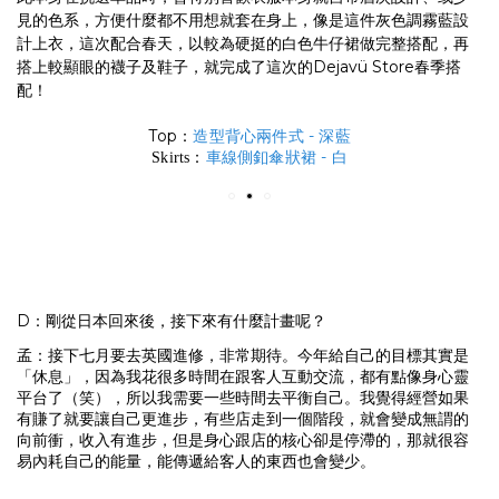
見的色系，方便什麼都不用想就套在身上，像是這件灰色調霧藍設
計上衣，這次配合春天，以較為硬挺的白色牛仔裙做完整搭配，再
搭上較顯眼的襪子及鞋子，就完成了這次的Dejavü Store春季搭
配！
Top
造型背心兩件式 - 深藍
：
車線側釦傘狀裙 - 白
Skirts：
D：剛從日本回來後，接下來有什麼計畫呢？
孟：接下七月要去英國進修，非常期待。今年給自己的目標其實是
「休息」，因為我花很多時間在跟客人互動交流，都有點像身心靈
平台了（笑），所以我需要一些時間去平衡自己。我覺得經營如果
有賺了就要讓自己更進步，有些店走到一個階段，就會變成無謂的
向前衝，收入有進步，但是身心跟店的核心卻是停滯的，那就很容
易內耗自己的能量，能傳遞給客人的東西也會變少。