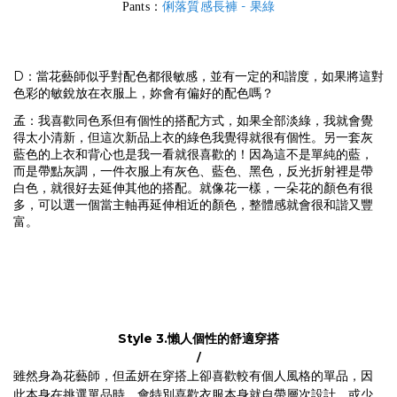
俐落質感長褲 - 果綠
Pants：
D：當花藝師似乎對配色都很敏感，並有一定的和諧度，如果將這對
色彩的敏銳放在衣服上，妳會有偏好的配色嗎？
孟：我喜歡同色系但有個性的搭配方式，如果全部淡綠，我就會覺
得太小清新，但這次新品上衣的綠色我覺得就很有個性。另一套灰
藍色的上衣和背心也是我一看就很喜歡的！因為這不是單純的藍，
而是帶點灰調，一件衣服上有灰色、藍色、黑色，反光折射裡是帶
白色，就很好去延伸其他的搭配。就像花一樣，一朵花的顏色有很
多，可以選一個當主軸再延伸相近的顏色，整體感就會很和諧又豐
富。
Style 3.
懶人個性的舒適穿搭
/
雖然身為花藝師，但孟妍在穿搭上卻喜歡較有個人風格的單品，因
此本身在挑選單品時，會特別喜歡衣服本身就自帶層次設計、或少