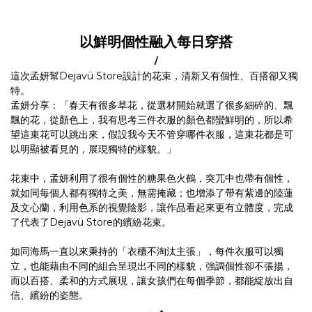
以鮮明個性融入每日穿搭
/
這次孟妍幫Dejavü Store設計的花束，清新又有個性、百搭卻又獨
特。
孟妍分享：「春天有很多草花，從選材開始就選了很多細碎的、飄
飄的花，從顏色上，我有思考三件衣服的顏色都蠻鮮明的，所以希
望這束花可以跳出來，假設我今天不管穿哪件衣服，這束花都是可
以明顯被看見的，展現獨特的樣貌。」
花束中，孟妍利用了很有個性的糖果色火鶴，突兀中也帶有個性，
就如同每個人都有獨特之美，無需掩藏；也增添了帶有紫邊的陸蓮
及文心蘭，利用色系的視覺陰影，讓作品看起來更有立體度，完成
了代表了Dejavü Store的繽紛花束。
如同海馬一直以來秉持的「衣櫃不淘汰主張」，每件衣服可以獨
立，也能藉由不同的組合呈現出不同的樣貌，強調個性卻不張揚，
而以百搭、柔和的方式展現，讓女孩們在每個季節，都能綻放出自
信、繽紛的姿態。