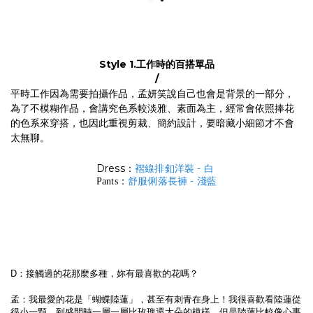
Style 1.
工作時的百搭單品
/
平時工作因為需要拍攝作品，孟妍笑說自己也會是背景的一部分，
為了不模糊作品，會講究色系較淡雅、素面為主，經常會依照捧花
的色系來穿搭，也因此重視剪裁、簡約設計，要暗藏小細節才不會
太無聊。
Dress：
褶線排釦洋裝 - 白
舒服俐落長褲 - 淺藍
Pants：
D：接觸過的花那麼多種，妳有最喜歡的花嗎？
孟：我最愛的花是「蝴蝶陸蓮」，甚至有刺青在身上！我很喜歡看陸蓮從
很小一顆，到盛開時一層一層比玫瑰還大朵的模樣，但是陸蓮比較像心事