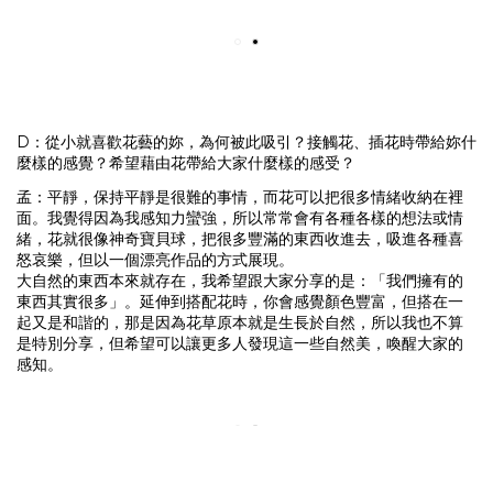
D：從小就喜歡花藝的妳，為何被此吸引？接觸花、插花時帶給妳什
麼樣的感覺？希望藉由花帶給大家什麼樣的感受？
孟：平靜，保持平靜是很難的事情，而花可以把很多情緒收納在裡
面。我覺得因為我感知力蠻強，所以常常會有各種各樣的想法或情
緒，花就很像神奇寶貝球，把很多豐滿的東西收進去，吸進各種喜
怒哀樂，但以一個漂亮作品的方式展現。
大自然的東西本來就存在，我希望跟大家分享的是：「我們擁有的
東西其實很多」。延伸到搭配花時，你會感覺顏色豐富，但搭在一
起又是和諧的，那是因為花草原本就是生長於自然，所以我也不算
是特別分享，但希望可以讓更多人發現這一些自然美，喚醒大家的
感知。