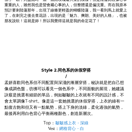
重重的人，雖然我也是蠻會藏心事的人，但整體還是偏沈重。而在我原本
預計要刺陸蓮那年，出現了線條更輕盈的蝴蝶陸蓮，我一看到馬上就愛上
了，在刺完之後去查花語，出現的是「魅力、爽朗、美好的人格」，也被
朋友說欸！這就是妳！所以我覺得這就是我的命定花了！
Style 2.
同色系的休假穿搭
/
孟妍喜歡同色系但不同配置與深淺的漸層穿搭，秘訣就是把自己想
像成調色盤，彷彿可以看見一個色系中，不同面貌的展現，她建議
訣竅是挑選有細節的單品，例如皺皺的上衣就有不同的設計感，不
會太單調像T-shirt。像是這一套她挑選的休假穿搭，上衣的綠有一
點復古飽和但又有一點氣勢，搭上下身的淡綠，柔化過強的氣勢，
最後再利用白色背心平衡兩種顏色，創造新層次。
Top
皺皺感上衣 - 深綠
：
網格背心 - 白
Vest
：