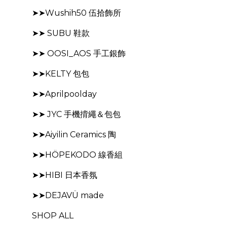
➤➤Wushih50 伍拾飾所
➤➤ SUBU 鞋款
➤➤ OOSI_AOS 手工銀飾
➤➤KELTY 包包
➤➤Aprilpoolday
➤➤ JYC 手機揹繩＆包包
➤➤Aiyilin Ceramics 陶
➤➤HÖPEKODO 線香組
➤➤HIBI 日本香氛
➤➤DEJAVÜ made
SHOP ALL