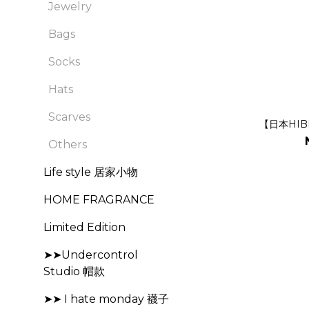
Jewelry
Bags
Socks
Hats
Scarves
【日本HIB
Others
Life style 居家小物
HOME FRAGRANCE
Limited Edition
➤➤Undercontrol
Studio 帽款
➤➤ I hate monday 襪子