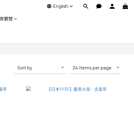
English
牌瀏覽
Sort by
24 Items per page