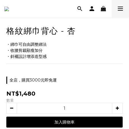
格紋綁巾背心 - 杏
・綁巾可自由調整綁法
・收腰剪裁顯瘦加分
・斜襬設計增添造型感
全店，購買3000元即免運
NT$1,480
數量
加入購物車