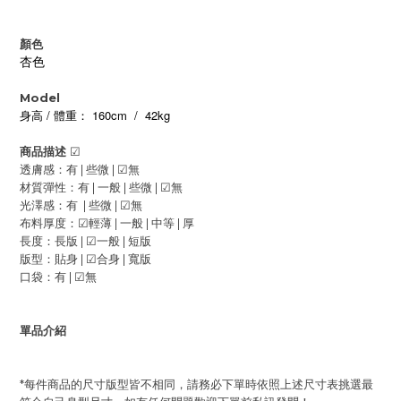
顏色
杏色
Model
/
160cm / 42kg
身高
體重：
商品描述
☑
透膚感：有 | 些微 |
☑
無
材質彈性：有 | 一般 |
些微 |
☑
無
光澤感：有 | 些微 |
☑
無
布料厚度：
☑
輕薄 | 一般 |
中等 | 厚
長度：長版 |
☑
一般 | 短版
版型：貼身 |
☑
合身 | 寬版
口袋：有 |
☑
無
單品介紹
*每件商品的尺寸版型皆不相同，請務必下單時依照上述尺寸表挑選最