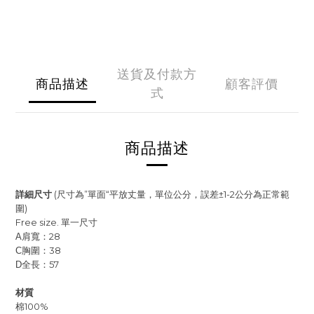
送貨及付款方
商品描述
顧客評價
式
商品描述
詳細尺寸
(尺寸為”單面“平放丈量，單位公分，誤差±1-2公分為正常範
圍)
Free size. 單一尺寸
肩寬：28
A
胸圍：38
C
全長：57
D
材質
棉100%