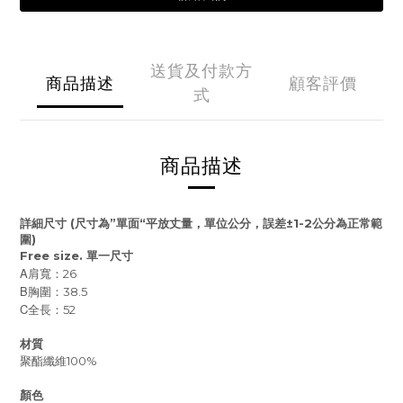
送貨及付款方
商品描述
顧客評價
式
商品描述
詳細尺寸
(
尺寸為
”
單面
“
平放丈量，單位公分，誤差
±1-2
公分為正常範
圍
)
Free size.
單一尺寸
A
肩寬：26
B
胸圍：38.5
C
全長：52
材質
聚酯纖維100%
顏色