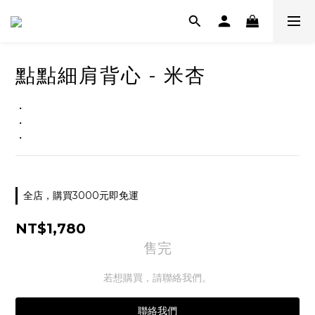
點點細肩背心 - 米杏
・
・
・
全店，購買3000元即免運
NT$1,780
售完
若想購買，請聯絡我們。
聯絡我們