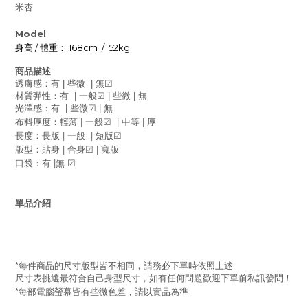
米杏
Model
/
168cm
/
52kg
身高
體重：
商品描述
透膚感：有
些微
無
|
|
☑
材質彈性：有
一般
些微
無
|
☑
|
|
光澤感：有
些微
無
|
☑
|
|
|
|
布料厚度：輕薄
一般
中等
厚
☑
|
|
長度：長版
一般
短版
☑
|
|
版型：貼身
合身
寬版
☑
|
口袋：有
無
☑
單品介紹
*
每件商品的尺寸版型皆不相同，請務必下單時依照上述
尺寸表挑選最符合自己身型尺寸，如有任何問題歡迎下單前私訊發問！
*
每部電腦螢幕皆有些微色差，請以實品為準