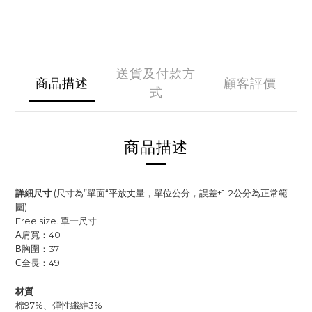
送貨及付款方
商品描述
顧客評價
式
商品描述
詳細尺寸
(尺寸為”單面“平放丈量，單位公分，誤差±1-2公分為正常範
圍)
Free size. 單一尺寸
肩寬：40
A
：37
B胸圍
全長：49
C
材質
棉97%、彈性纖維3%