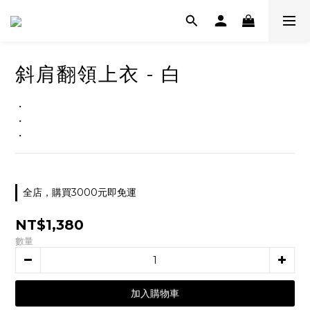
斜肩翻領上衣 - 白
・
・
・
全店，購買3000元即免運
NT$1,380
數量
加入購物車