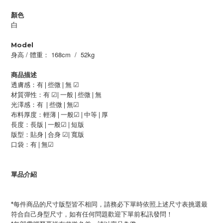
顏色
白
Model
/
168cm
/
52kg
身高
體重：
商品描述
透膚感：有 | 些微 |
無
☑
材質彈性：有
☑
| 一般 |
些微 | 無
光澤感：有 | 些微 |
無
☑
布料厚度：輕薄 | 一般
☑
|
中等 | 厚
長度：長版 |
一般
☑
| 短版
版型：貼身 |
合身
☑
| 寬版
口袋：有 |
無
☑
單品介紹
*每件商品的尺寸版型皆不相同，請務必下單時依照上述尺寸表挑選最
符合自己身型尺寸，如有任何問題歡迎下單前私訊發問！