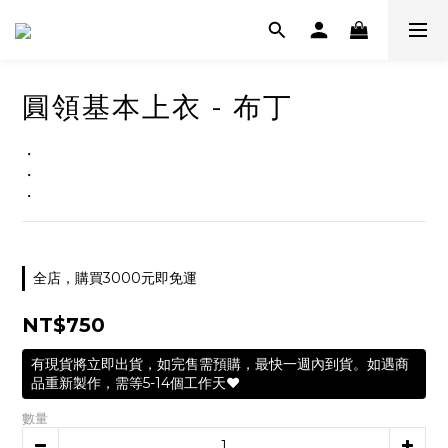
圓領基本上衣 - 布丁
・
・
・
全店，購買3000元即免運
NT$750
有現貨將立即出貨，如完售需預購，最快一週內到貨。如遇商
品重新製作，需等5-14個工作天❤️
數量