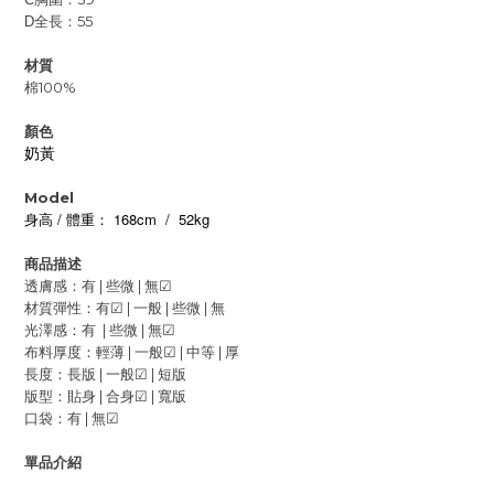
全長：55
D
材質
棉100%
顏色
奶黃
Model
/
168cm
/
52kg
身高
體重：
商品描述
透膚感：有 | 些微 |
無
☑
材質彈性：有
☑
| 一般 |
些微 | 無
光澤感：有 | 些微 |
無
☑
布料厚度：輕薄 | 一般
☑
|
中等 | 厚
長度：長版 |
一般
☑
| 短版
版型：貼身 |
合身
☑
| 寬版
口袋：有 |
無
☑
單品介紹