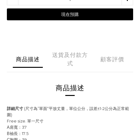
現在預購
送貨及付款方
商品描述
顧客評價
式
商品描述
詳細尺寸
(尺寸為”單面“平放丈量，單位公分，誤差±1-2公分為正常範
圍)
Free size. 單一尺寸
肩寬：37
A
袖長：17.5
B
胸圍：39
C