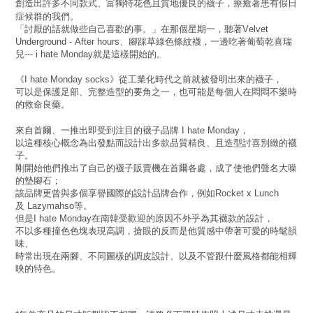
創造出許多不同款式、富獨特花色且質地優良的襪子，療癒著患有假日
症候群的我們。
「討厭的話就做些自己喜歡的事。」在那個星期一，聽著
Velvet
、腳踩草綠色條紋襪，一邊吃著葡萄乾喜瑞
Underground - After hours
兒
就是這樣開始的。
--- i hate Monday
《
》從工業化時代之前就被發明出來的襪子，
I hate Monday socks
可以是保護足部、完整造型的要角之一，也可能是每個人在悶悶不樂時
的救命良藥。
來自首爾、一推出即受到注目的襪子品牌
，
I hate Monday
以這種核心概念為出發點而設計出多款品質精良、且造型討喜別緻的襪
子。
剛開始他們推出了自己的襪子販賣機在首爾各處，成了使他們聲名大噪
的墊腳石；
該品牌更曾與多個享譽國際的設計品牌合作，例如
Rocket x Lunch
及
等。
Lazymahso
但是
在南韓受歡迎的原因不外乎為其襪款的設計，
I hate Monday
不以多種撞色色塊表現高調，搶眼的反而是他質感中帶著可愛的時髦韻
味、
時常出現在兩腳、不同圖樣的調皮設計、以及不管跟什麼風格都能相輝
映的特色。