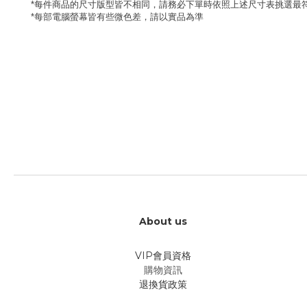
每件商品的尺寸版型皆不相同，請務必下單時依照上述尺寸表挑選最
*
每部電腦螢幕皆有些微色差，請以實品為準
*
About us
VIP會員資格
購物資訊
退換貨政策