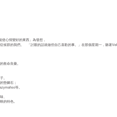
能使心情變好的東西」為發想，
症候群的我們。 「討厭的話就做些自己喜歡的事。」在那個星期一，聽著
Vel
的救命良藥。
子。
的墊腳石；
等。
azymahso
味、
映的特色。