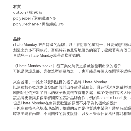
材質
cotton / 棉 90%
polyester / 聚酯纖維 7%
polyurethane / 彈性纖維 3%
品牌
來自韓國的品牌，以「在討厭的星期一，只要光想到就
i hate Monday.
創造出許多不同款式、富獨特花色且質地優良的襪子，療癒著患有假日
喜瑞兒
就是這樣開始的。
--- i hate Monday
《
》從工業化時代之前就被發明出來的襪子，
I hate Monday socks
可以是保護足部、完整造型的要角之一，也可能是每個人在悶悶不樂時
來自首爾、一推出即受到注目的襪子品牌
，
I hate Monday
以這種核心概念為出發點而設計出多款品質精良、且造型討喜別緻的襪
剛開始他們推出了自己的襪子販賣機在首爾各處，成了使他們聲名大噪
該品牌更曾與多個享譽國際的設計品牌合作，例如
及
Rocket x Lunch
L
但是
在南韓受歡迎的原因不外乎為其襪款的設計，
I hate Monday
不以多種撞色色塊表現高調，搶眼的反而是他質感中帶著可愛的時髦韻
時常出現在兩腳、不同圖樣的調皮設計、以及不管跟什麼風格都能相輝