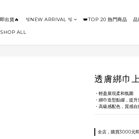
即出貨🔥
🫧NEW ARRIVAL 🫧
👑TOP 20 熱門商品
品
SHOP ALL
透膚綁巾上
・輕盈展現柔和氛圍
・綁巾造型點綴，提升
・高級感配色，質感自
全店，購買3000元