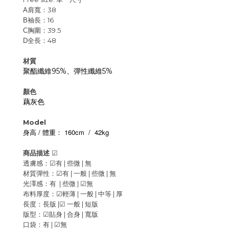
肩寬：38
A
袖長：16
B
胸圍：39.5
C
全長：48
D
材質
聚酯纖維95%、彈性纖維5%
顏色
藕灰色
Model
/
160cm / 42kg
身高
體重：
商品描述
☑
透膚感：
☑
有 |
些微 |
無
材質彈性：
☑
有 | 一般 |
些微 | 無
光澤感：有 | 些微 |
☑
無
布料厚度：
☑
輕薄 | 一般 |
中等 | 厚
長度：長版 |
☑
一般 | 短版
版型：
☑
貼身 |
合身 | 寬版
口袋：有 |
☑
無