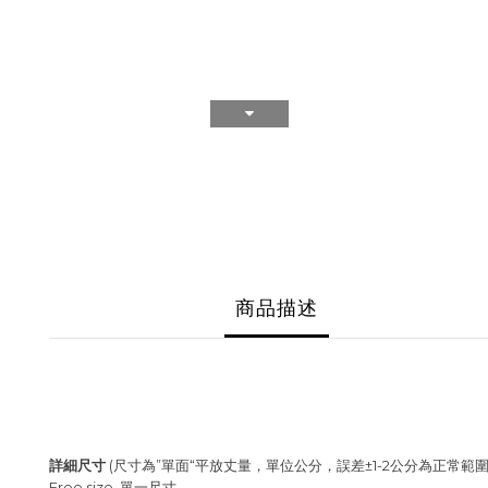
商品描述
詳細尺寸
(尺寸為”單面“平放丈量，單位公分，誤差±1-2公分為正常範圍
Free size. 單一尺寸