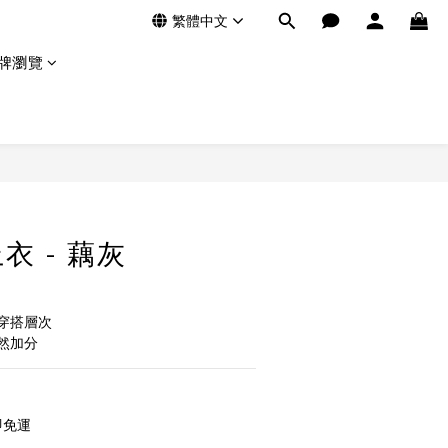
繁體中文
牌瀏覽
衣 - 藕灰
穿搭層次
然加分
即免運