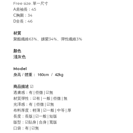
Free size. 單一尺寸
肩袖長：45
A
胸圍：34
C
全長：46
D
材質
聚酯纖維63%、嫘縈34%、彈性纖維3%
顏色
淺灰色
Model
/
160cm / 42kg
身高
體重：
商品描述
☑
透膚感：有 | 些微 |
☑
無
材質彈性：
☑
有 | 一般 |
些微 | 無
光澤感：有 | 些微 |
☑
無
布料厚度：輕薄 |
☑
一般 |
中等 | 厚
長度：長版 |
☑
一般 | 短版
版型：
☑
貼身 |
合身 | 寬版
口袋：有 |
☑
無