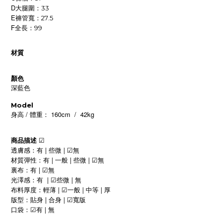
D
大腿圍：33
E
褲管寬：27.5
F
全長：99
材質
顏色
深藍色
Model
/
160cm / 42kg
身高
體重：
商品描述
☑
|
|
透膚感：有
些微
無
☑
|
|
|
材質彈性：有
一般
些微
無
☑
|
裏布：有
無
☑
|
|
光澤感：有
些微
無
☑
|
|
|
布料厚度：
輕薄
一般
中等
厚
☑
|
|
版型：貼身
合身
寬版
☑
|
口袋：
有
無
☑