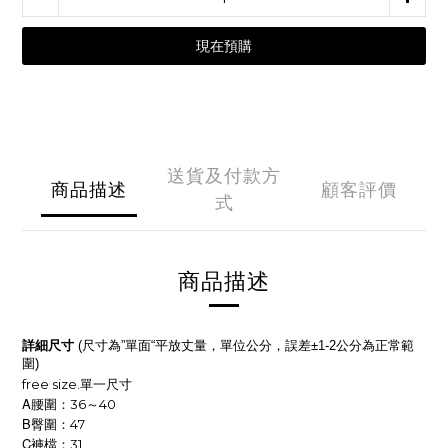
現在預購
送貨及付款方
商品描述
顧客評價
式
商品描述
詳細尺寸
尺寸為
單面
平放丈量，單位公分，誤差
公分為正常範
(
”
“
±1-2
圍
)
free size.
單一尺寸
A
腰圍：36～40
B
臀圍：47
C
褲檔：31