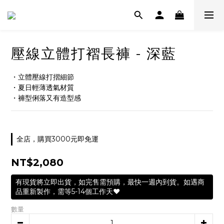
壓線立體打褶長褲 - 深藍
・立體壓線打摺細節
・夏日輕薄透氣材質
・褲型俐落又有造型感
全店，購買3000元即免運
NT$2,080
有現貨將立即出貨，如完售需預購，最快一週內到貨。如遇商
品重新製作，需等5-14個工作天❤️
數量