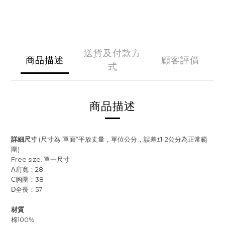
送貨及付款方
商品描述
顧客評價
式
商品描述
詳細尺寸
(尺寸為”單面“平放丈量，單位公分，誤差±1-2公分為正常範
圍)
Free size. 單一尺寸
肩寬：28
A
胸圍：38
C
全長：57
D
材質
棉100%