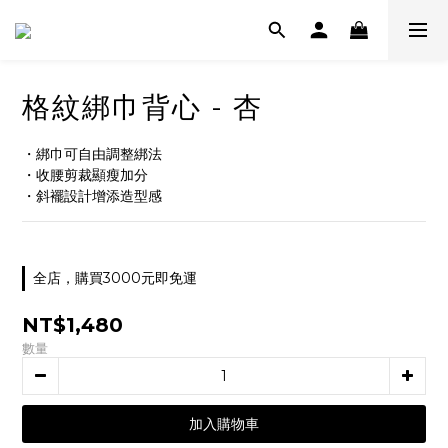
格紋綁巾背心 - 杏
・綁巾可自由調整綁法
・收腰剪裁顯瘦加分
・斜襬設計增添造型感
全店，購買3000元即免運
NT$1,480
數量
加入購物車