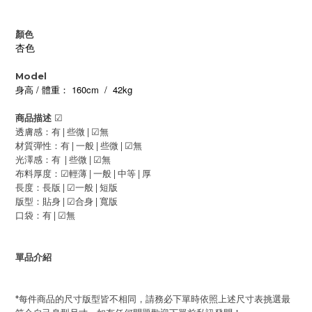
顏色
杏色
Model
/
160cm / 42kg
身高
體重：
商品描述
☑
透膚感：有 | 些微 |
☑
無
材質彈性：有 | 一般 |
些微 |
☑
無
光澤感：有 | 些微 |
☑
無
布料厚度：
☑
輕薄 | 一般 |
中等 | 厚
長度：長版 |
☑
一般 | 短版
版型：貼身 |
☑
合身 | 寬版
口袋：有 |
☑
無
單品介紹
*每件商品的尺寸版型皆不相同，請務必下單時依照上述尺寸表挑選最