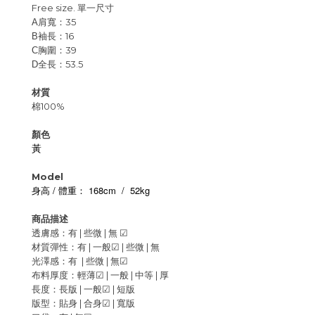
Free size. 單一尺寸
肩寬：35
A
袖長：16
B
胸圍：39
C
全長：53.5
D
材質
棉100%
顏色
黃
Model
/
168cm
/
52kg
身高
體重：
商品描述
透膚感：有 | 些微 |
無
☑
材質彈性：有 | 一般
☑
|
些微 | 無
光澤感：有 | 些微 |
無
☑
布料厚度：輕薄
☑
| 一般 |
中等 | 厚
長度：長版 |
一般
☑
| 短版
版型：貼身 |
合身
☑
| 寬版