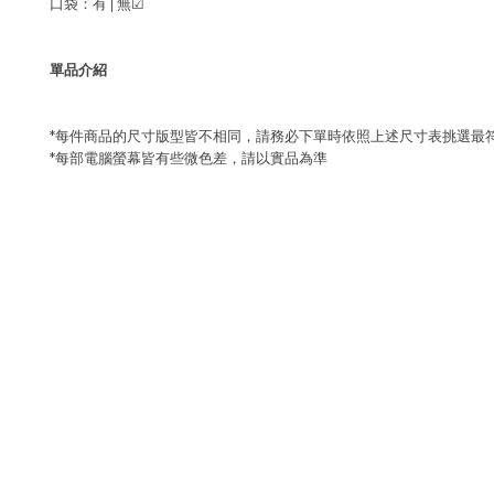
口袋：有 |
無
☑
單品介紹
*每件商品的尺寸版型皆不相同，請務必下單時依照上述尺寸表挑選最
*每部電腦螢幕皆有些微色差，請以實品為準