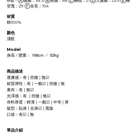
號
Ⓐ腰圍：34.5
Ⓑ臀圍：46
Ⓒ褲檔：27
Ⓓ大腿圍：25.5
Ⓔ褲
M
-
管寬：29
Ⓕ全長：104
材質
棉100%
顏色
淺藍
Model
/
168cm
/
52kg
身高
體重：
商品描述
|
|
透膚感：有
些微
無
☑
|
|
|
材質彈性：有
一般
些微
無
☑
|
裏布：有
無
☑
|
|
光澤感：有
些微
無
☑
|
|
|
布料厚度：
輕薄
一般
中等
厚
☑
|
|
版型：貼身
合身
寬版
☑
|
口袋：
有
無
☑
單品介紹