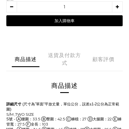
加入購物車
送貨及付款方
商品描述
顧客評價
式
商品描述
詳細尺寸
尺寸為
單面
平放丈量，單位公分，誤差
公分為正常範
(
”
“
±1-2
圍
)
S/M ,TWO SIZE
號
Ⓐ腰圍：33.5
Ⓑ臀圍：42.5
Ⓒ褲檔：27
Ⓓ大腿圍：22
Ⓔ褲
S
-
管寬：27.5
Ⓕ全長：103