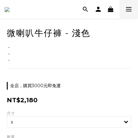
微喇叭牛仔褲 - 淺色
・
・
・
全店，購買3000元即免運
NT$2,180
尺寸
數量