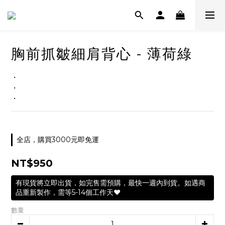
胸前抓皺細肩背心 - 薄荷綠
・
・
・
全店，購買3000元即免運
NT$950
有現貨將立即出貨，如完售需預購，最快一週內到貨。如遇商
品重新製作，需等5-14個工作天❤️
數量