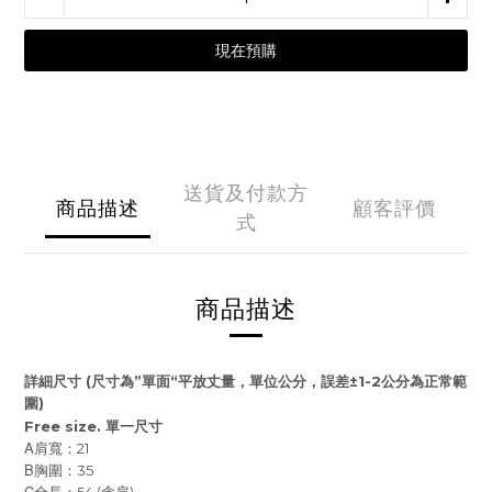
現在預購
送貨及付款方
商品描述
顧客評價
式
商品描述
詳細尺寸
(
尺寸為
”
單面
“
平放丈量，單位公分，誤差
±1-2
公分為正常範
圍
)
Free size.
單一尺寸
A
肩寬：21
B
胸圍：35
C