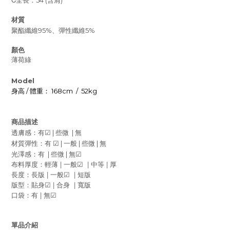
全長：54 (含肩)
材質
聚酯纖維95%、彈性纖維5%
顏色
薄荷綠
Model
/
168cm
/
52kg
身高
體重：
商品描述
|
|
透膚感：有
☑
些微
無
|
|
|
材質彈性：有
☑
一般
些微
無
|
|
光澤感：有
些微
無
☑
|
|
|
布料厚度：
輕薄
一般
中等
厚
☑
|
|
長度：長版
一般
短版
☑
|
|
版型：貼身
合身
寬版
☑
|
口袋：有
無
☑
單品介紹