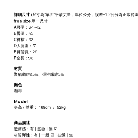
詳細尺寸
尺寸為
單面
平放丈量，單位公分，誤差
公分為正常範
(
”
“
±1-2
free size.
單一尺寸
A
腰圍：34~42
B
臀圍：45
C
褲檔：32
D
大腿圍：31
E
褲管寬：28
F
全長：96
材質
聚酯纖維95%、彈性纖維5%
顏色
咖啡
Model
/
168cm
/
52kg
身高
體重：
商品描述
|
|
透膚感：有
些微
無
☑
|
|
|
材質彈性：有
一般
些微
無
☑