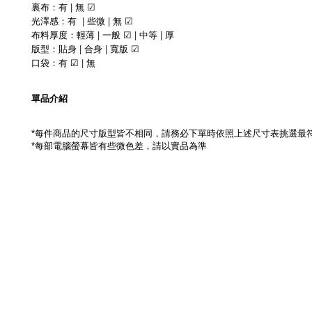
|
裏布：有
無
☑
|
|
光澤感：有
些微
無
☑
|
|
|
布料厚度：
輕薄
一般
中等
厚
☑
|
|
版型：貼身
合身
寬版
☑
|
口袋：
有
無
☑
單品介紹
每件商品的尺寸版型皆不相同，請務必下單時依照上述尺寸表挑選最
*
每部電腦螢幕皆有些微色差，請以實品為準
*