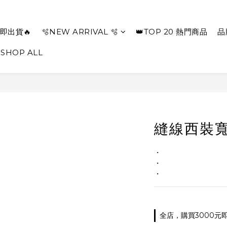
即出貨🔥
🫧NEW ARRIVAL 🫧
👑TOP 20 熱門商品
品
SHOP ALL
縫線西裝寬
・
・
・
全店，購買3000元