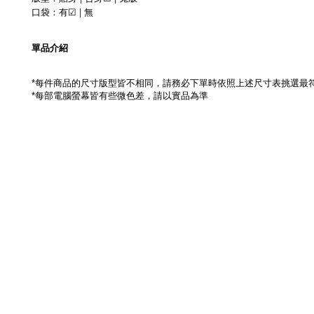
|
口袋：
有
無
☑
單品介紹
每件商品的尺寸版型皆不相同，請務必下單時依照上述尺寸表挑選最
*
每部電腦螢幕皆有些微色差，請以實品為準
*