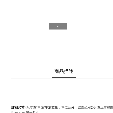
商品描述
詳細尺寸
尺寸為
單面
平放丈量，單位公分，誤差
公分為正常範
(
”
“
±1-2
free size.
單一尺寸