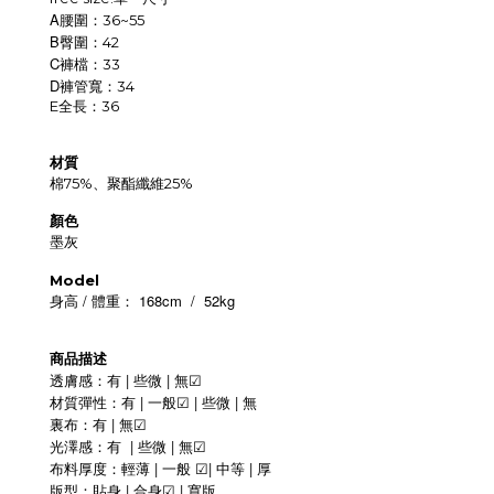
A
腰圍：36~55
B
臀圍：42
C
褲檔：33
D
褲管寬：34
E
全長：36
材質
棉75%、聚酯纖維25%
顏色
墨灰
Model
/
168cm
/
52kg
身高
體重：
商品描述
|
|
透膚感：有
些微
無
☑
|
|
|
材質彈性：有
一般
些微
無
☑
|
裏布：有
無
☑
|
|
光澤感：有
些微
無
☑
|
|
|
布料厚度：
輕薄
一般
中等
厚
☑
|
|
版型：貼身
合身
寬版
☑