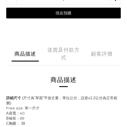
現在預購
送貨及付款方
商品描述
顧客評價
式
商品描述
詳細尺寸
尺寸為
單面
平放丈量，單位公分，誤差
公分為正常範
(
”
“
±1-2
圍
)
Free size.
單一尺寸
肩寬：40
A
袖長：69
B
胸圍：
C
39