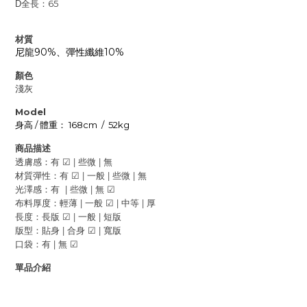
全長：65
D
材質
尼龍90%、彈性纖維10%
顏色
淺灰
Model
/
168cm
/
52kg
身高
體重：
商品描述
|
|
透膚感：
有
些微
無
☑
|
|
|
材質彈性：有
一般
些微
無
☑
|
|
光澤感：有
些
微
無
☑
|
|
|
布料厚度：
輕薄
一般
中等
厚
☑
|
|
長度：長版
一般
短版
☑
|
|
版型：貼身
合身
寬版
☑
|
口袋：
有
無
☑
單品介紹