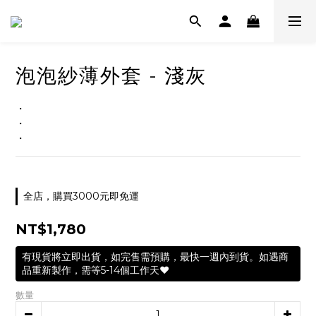
泡泡紗薄外套 - 淺灰
・
・
・
全店，購買3000元即免運
NT$1,780
有現貨將立即出貨，如完售需預購，最快一週內到貨。如遇商
品重新製作，需等5-14個工作天❤️
數量