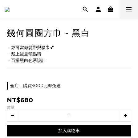
幾何圓圈方巾 - 黑白
・亦可當做髮帶與腰巾💕
・戴上後畫龍點睛
・百搭黑白色系設計
全店，購買3000元即免運
NT$680
數量
加入購物車