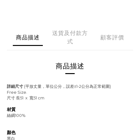
送貨及付款方
商品描述
顧客評價
式
商品描述
詳細尺寸
(
平放丈量，單位公分，誤差
±1-2
公分為正常範圍
)
Free Size.
尺寸
長51
x
寬51
cm
材質
100%
絲綢
顏色
黑白