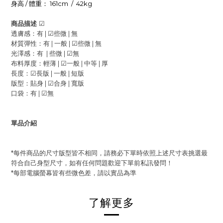
身高
/
體重：
161cm / 42kg
商品描述
☑
透膚感：有 |
☑
些微 |
無
材質彈性：有 | 一般 |
☑
些微 | 無
光澤感：有 | 些微 |
☑
無
布料厚度：輕薄 |
☑
一般 |
中等 | 厚
長度：
☑
長版 |
一般 | 短版
版型：貼身 |
☑
合身 | 寬版
口袋：有 |
☑
無
單品介紹
*每件商品的尺寸版型皆不相同，請務必下單時依照上述尺寸表挑選最
符合自己身型尺寸，如有任何問題歡迎下單前私訊發問！
*每部電腦螢幕皆有些微色差，請以實品為準
了解更多