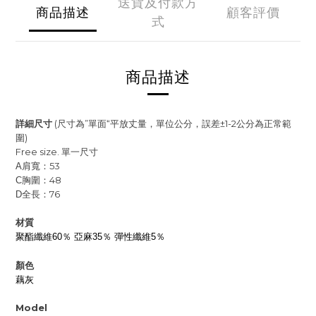
送貨及付款方
商品描述
顧客評價
式
商品描述
詳細尺寸
(尺寸為”單面“平放丈量，單位公分，誤差±1-2公分為正常範
圍)
Free size. 單一尺寸
肩寬：53
A
胸圍：48
C
全長：76
D
材質
聚酯纖維60％ 亞麻35％ 彈性纖維5％
顏色
藕灰
Model