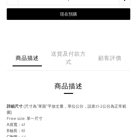
現在預購
送貨及付款方
商品描述
顧客評價
式
商品描述
詳細尺寸
(尺寸為”單面“平放丈量，單位公分，誤差±1-2公分為正常範
圍)
Free size. 單一尺寸
肩寬：41
A
袖長：61
B
胸圍：44
C