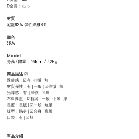
全長：62.5
D
材質
尼龍92％ 彈性纖維8％
顏色
淺灰
Model
身高
/
體重：
161cm / 42kg
商品描述
☑
透膚感：
☑
有 |
些微 |
無
材質彈性：有 | 一般 |
☑
些微 | 無
光澤感：有 | 些微 |
☑
無
布料厚度：
☑
輕薄 | 一般 |
中等 | 厚
長度：長版 |
☑
一般 | 短版
版型：貼身 |
☑
合身 | 寬版
口袋：有 |
☑
無
單品介紹