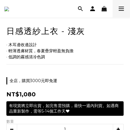
日感透紗上衣 - 淺灰
· 木耳邊收邊設計
· 輕薄透膚材質，春夏疊穿輕盈無負擔
· 低調的霧感清冷色調
全店，購買3000元即免運
NT$1,080
有現貨將立即出貨，如完售需預購，最快一週內到貨。如遇商
品重新製作，需等5-14個工作天❤️
數量