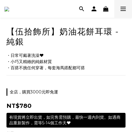
【伍拾飾所】奶油花餅耳環 -
純銀
・日常可戴著洗澡❤️
・小巧又精緻的純銀材質
・百搭不挑任何穿著，每套海馬搭配都可搭
全店，購買3000元即免運
NT$780
有現貨將立即出貨，如完售需預購，最快一週內到貨。如遇商
品重新製作，需等5-14個工作天❤️