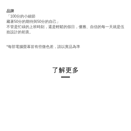
品牌
「
分的小細節
100
藏著
分的期待與
分的自己」
50
50
不管是忙碌的上班時刻，還是輕鬆的假日，優雅、自信的每一天就是伍
拾設計的初衷。
每部電腦螢幕皆有些微色差，請以實品為準
*
了解更多