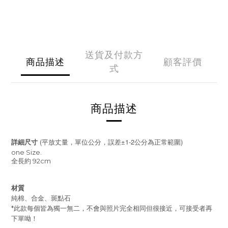
送貨及付款方
商品描述
顧客評價
式
商品描述
(
±1-2
)
詳細尺寸
平放丈量，單位公分，誤差
公分為正常範圍
one Size.
全長約 92cm
材質
純棉、合金、斑點石
*此款
每個皆為獨一無二，不會與照片完全相同但很接近，可接受者再
下單呦！