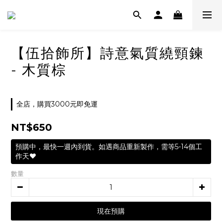
【伍拾飾所】詩意氣質繞頸鍊
- 木質棕
全店，購買3000元即免運
NT$650
預購中，最快一週內到貨。如遇商品重新製作，需等5-14個工
作天❤️
數量
現在預購