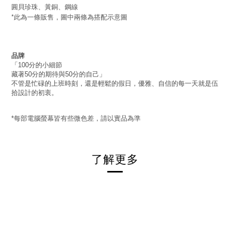
圓貝珍珠、黃銅、鋼線
*此為一條販售，圖中兩條為搭配示意圖
品牌
「
分的小細節
100
藏著
分的期待與
分的自己」
50
50
不管是忙碌的上班時刻，還是輕鬆的假日，優雅、自信的每一天就是伍
拾設計的初衷。
每部電腦螢幕皆有些微色差，請以實品為準
*
了解更多