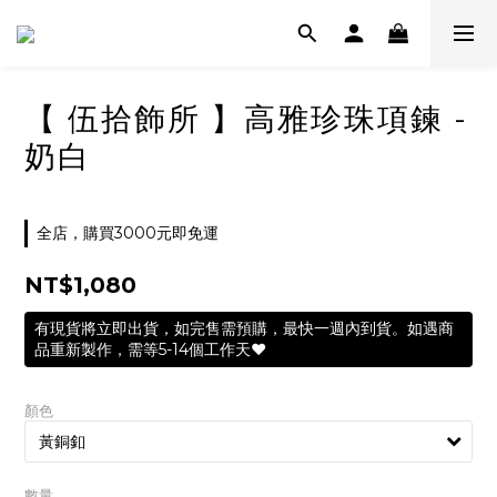
【 伍拾飾所 】高雅珍珠項鍊 -
奶白
全店，購買3000元即免運
NT$1,080
有現貨將立即出貨，如完售需預購，最快一週內到貨。如遇商
品重新製作，需等5-14個工作天❤️
顏色
數量