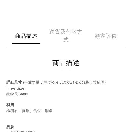
送貨及付款方
商品描述
顧客評價
式
商品描述
(
±1-2
)
詳細尺寸
平放丈量，單位公分，誤差
公分為正常範圍
Free Size.
cm
總鍊長 38
材質
橄欖石、黃銅、合金、鋼線
品牌