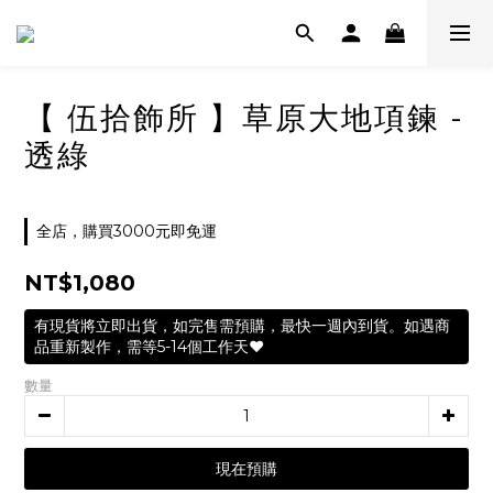
【 伍拾飾所 】草原大地項鍊 -
透綠
全店，購買3000元即免運
NT$1,080
有現貨將立即出貨，如完售需預購，最快一週內到貨。如遇商
品重新製作，需等5-14個工作天❤️
數量
現在預購