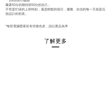
「
分的小細節
100
藏著
分的期待與
分的自己」
50
50
不管是忙碌的上班時刻，還是輕鬆的假日，優雅、自信的每一天就是伍
拾設計的初衷。
每部電腦螢幕皆有些微色差，請以實品為準
*
了解更多