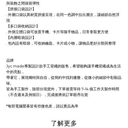
與裝飾之間保留彈性
【拼接口袋設計】
.
外層口袋以異材質拼接呈現，在同一色調中拉出層次，讓細節自然浮
現
【多口袋收納設計】
. 外側立體口袋可放置手機、卡片等隨手物品，日常拿取更方便
【內層暗袋設計】
. 包內設有暗袋，可收納鑰匙、卡片或小物，讓物品更好分類與整理
品牌
Jyc made專製設計款手工背繩的販售，希望能夠讓手機背繩成為生活
中的亮點，
帶著它，展現獨特與自信，從簡約中找到優雅，從微小的細節中彰顯品
味。
皆為手工製作，除部分現貨外，下單後需等待 7–14 個工作天製作時間
（不含週末及例假日），完成後將依訂單順序出貨
*
每部電腦螢幕皆有些微色差，請以實品為準
了解更多