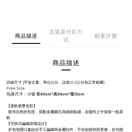
送貨及付款方
商品描述
顧客評價
式
商品描述
詳細尺寸 (平放丈量，單位公分，誤差±1-2公分為正常範圍)
Free Size.
包身尺寸：小號
長40cm*高54cm*寬10cm
【柔軟垂墜包型】
.
鬆垮自然的包型，搭配金屬圓孔與細節點綴，
在隨性之中保留一點柔
軟
【可拆式編織掛環設計】
.
於包包開口處結合手工編織與金屬扣件，可自由拆卸與更換，在功能