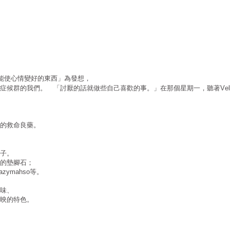
能使心情變好的東西」為發想，
症候群的我們。 「討厭的話就做些自己喜歡的事。」在那個星期一，聽著
Vel
的救命良藥。
子。
的墊腳石；
等。
azymahso
味、
映的特色。