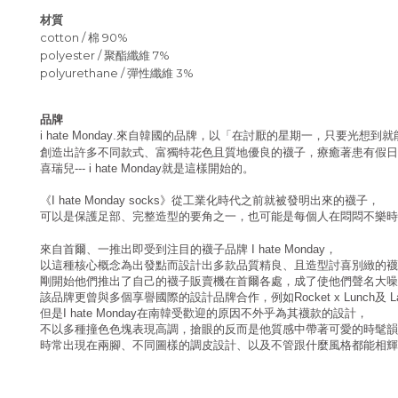
材質
cotton / 棉 90%
polyester / 聚酯纖維 7%
polyurethane / 彈性纖維 3%
品牌
來自韓國的品牌，以「在討厭的星期一，只要光想到就
i hate Monday.
創造出許多不同款式、富獨特花色且質地優良的襪子，療癒著患有假日
喜瑞兒
就是這樣開始的。
--- i hate Monday
《
》從工業化時代之前就被發明出來的襪子，
I hate Monday socks
可以是保護足部、完整造型的要角之一，也可能是每個人在悶悶不樂時
來自首爾、一推出即受到注目的襪子品牌
，
I hate Monday
以這種核心概念為出發點而設計出多款品質精良、且造型討喜別緻的襪
剛開始他們推出了自己的襪子販賣機在首爾各處，成了使他們聲名大噪
該品牌更曾與多個享譽國際的設計品牌合作，例如
及
Rocket x Lunch
L
但是
在南韓受歡迎的原因不外乎為其襪款的設計，
I hate Monday
不以多種撞色色塊表現高調，搶眼的反而是他質感中帶著可愛的時髦韻
時常出現在兩腳、不同圖樣的調皮設計、以及不管跟什麼風格都能相輝