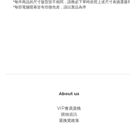
每件商品的尺寸版型皆不相同，請務必下單時依照上述尺寸表挑選最
*
每部電腦螢幕皆有些微色差，請以實品為準
*
About us
VIP會員資格
購物資訊
退換貨政策