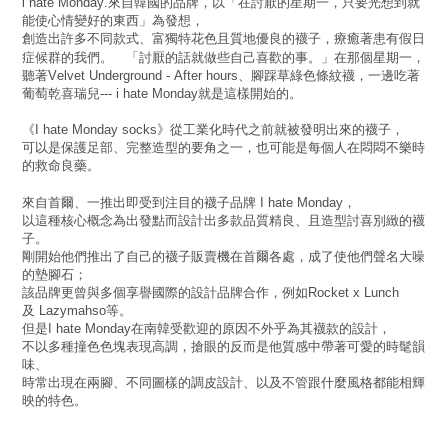
來自韓國的品牌，以「在討厭的星期一，只要光想到就
i hate Monday.
能使心情變好的東西」為發想，
創造出許多不同款式、富獨特花色且質地優良的襪子，療癒著患有假日
症候群的我們。 「討厭的話就做些自己喜歡的事。」在那個星期一，
聽著
、腳踩草綠色條紋襪，一邊吃著
Velvet Underground - After hours
葡萄乾喜瑞兒
就是這樣開始的。
--- i hate Monday
《
》從工業化時代之前就被發明出來的襪子，
I hate Monday socks
可以是保護足部、完整造型的要角之一，也可能是每個人在悶悶不樂時
的救命良藥。
來自首爾、一推出即受到注目的襪子品牌
，
I hate Monday
以這種核心概念為出發點而設計出多款品質精良、且造型討喜別緻的襪
子。
剛開始他們推出了自己的襪子販賣機在首爾各處，成了使他們聲名大噪
的墊腳石；
該品牌更曾與多個享譽國際的設計品牌合作，例如
Rocket x Lunch
及
等。
Lazymahso
但是
在南韓受歡迎的原因不外乎為其襪款的設計，
I hate Monday
不以多種撞色色塊表現高調，搶眼的反而是他質感中帶著可愛的時髦韻
味、
時常出現在兩腳、不同圖樣的調皮設計、以及不管跟什麼風格都能相輝
映的特色。