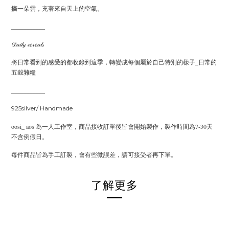
摘一朵雲，充著來自天上的空氣。
___________
𝒟𝒶𝒾𝓁𝓎 𝒸𝑒𝓇𝑒𝒶𝓁𝓈
將日常看到的感受的都收錄到這季，轉變成每個屬於自己特別的樣子_日常的
五穀雜糧
___________
925silver/ Handmade
oosi_ aos 為一人工作室，商品接收訂單後皆會開始製作，製作時間為7-30天
不含例假日。
每件商品皆為手工訂製，會有些微誤差，請可接受者再下單。
了解更多