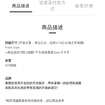
送貨及付款方
商品描述
顧客評價
式
商品描述
(
±1-2
)
詳細尺寸
平放丈量，單位公分，誤差
公分為正常範圍
Free Size.
𓐃商品資訊*閉口戒圍*下方戒指寬度3mm 不卡手
材質
925純銀
品牌
整體皆使用不規則的手捏製作，帶有著獨一的紋理與感覺
喜歡高存在感並帶有質感的不能錯過它!
每部電腦螢幕皆有些微色差，請以實品為準
*