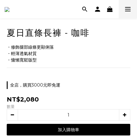
夏日直條長褲 - 咖啡
・修飾腿部線條更顯俐落
・輕薄透氣材質
・慵懶寬鬆版型
全店，購買3000元即免運
NT$2,080
數量
加入購物車