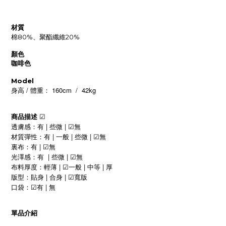
材質
棉80%、聚酯纖維20%
顏色
咖啡色
Model
/
160cm / 42kg
身高
體重：
商品描述
☑
|
|
透膚感：有
些微
無
☑
|
|
|
材質彈性：有
一般
些微
無
☑
|
裏布：有
無
☑
|
|
光澤感：有
些微
無
☑
|
|
|
布料厚度：
輕薄
一般
中等
厚
☑
|
|
版型：貼身
合身
寬版
☑
|
口袋：
有
無
☑
單品介紹