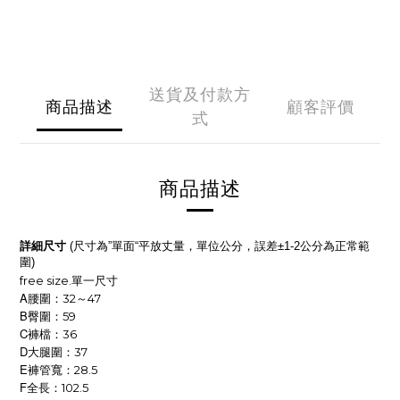
送貨及付款方
商品描述
顧客評價
式
商品描述
詳細尺寸
尺寸為
單面
平放丈量，單位公分，誤差
公分為正常範
(
”
“
±1-2
圍
)
free size.
單一尺寸
A
腰圍：32～47
B
臀圍：59
C
褲檔：36
D
大腿圍：37
E
褲管寬：28.5
F
全長：102.5