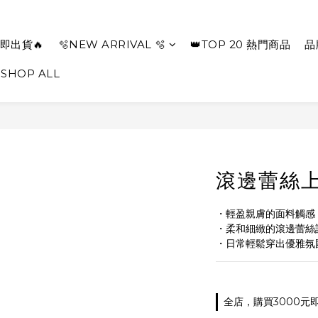
即出貨🔥
🫧NEW ARRIVAL 🫧
👑TOP 20 熱門商品
品
SHOP ALL
滾邊蕾絲上
・輕盈親膚的面料觸感
・柔和細緻的滾邊蕾絲
・日常輕鬆穿出優雅氛
全店，購買3000元