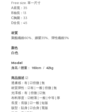
Free size. 單一尺寸
肩寬：35
A
袖長：13
B
胸圍：33
C
全長：45
D
材質
聚酯纖維60%、嫘縈35%、彈性纖維5%
顏色
白色
Model
/
160cm / 42kg
身高
體重：
商品描述
☑
透膚感：有 |
☑
些微 |
無
材質彈性：
☑
有 | 一般 |
些微 | 無
光澤感：有 | 些微 |
☑
無
布料厚度：
☑
輕薄 | 一般 |
中等 | 厚
長度：長版 |
☑
一般 | 短版
版型：
貼身 |
☑
合身 | 寬版