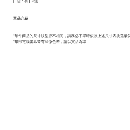
口袋：有 |
☑
無
單品介紹
*每件商品的尺寸版型皆不相同，請務必下單時依照上述尺寸表挑選最
*每部電腦螢幕皆有些微色差，請以實品為準