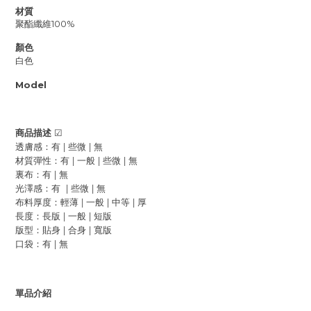
材質
聚酯纖維100%
顏色
白色
Model
商品描述
☑
|
|
透膚感：有
些微
無
|
|
|
材質彈性：有
一般
些微
無
|
裏布：
有
無
|
|
光澤感：有
些微
無
|
|
|
布料厚度：
輕薄
一般
中等
厚
|
|
長度：
長版
一般
短版
|
|
版型：貼身
合身
寬版
|
口袋：有
無
單品介紹