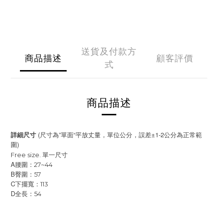
送貨及付款方
商品描述
顧客評價
式
商品描述
(
”
“
±1-2
詳細尺寸
尺寸為
單面
平放丈量，單位公分，誤差
公分為正常範
)
圍
Free size.
單一尺寸
A
腰圍：27~44
B
臀圍：57
C
下擺寬：113
D
全長：54