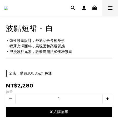
波點短裙 - 白
・彈性腰圍設計，舒適貼合各種身形
・輕薄光澤面料，展現柔和高級質感
・浪漫波點元素，散發滿滿法式優雅氛圍
全店，購買3000元即免運
NT$2,280
數量
加入購物車