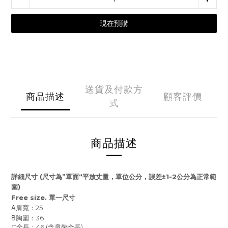
現在預購
送貨及付款方
商品描述
顧客評價
式
商品描述
詳細尺寸
(
尺寸為
”
單面
“
平放丈量，單位公分，誤差
±1-2
公分為正常範
圍
)
Free size.
單一尺寸
A
肩寬：25
B
胸圍：36
C全長：46 (含肩帶全長)