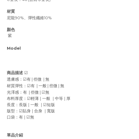
材質
尼龍90%、彈性纖維10%
顏色
紫
Model
商品描述
☑
|
|
透膚感：
☑
有
些微
無
|
|
|
材質彈性：
☑
有
一般
些微
無
|
|
光澤感：有
些微
☑
無
|
|
|
布料厚度：
輕薄
一般
中等
厚
☑
|
|
長度：長版
一般
短版
☑
|
|
版型：
貼身
合身
寬版
☑
|
口袋：有
無
☑
單品介紹