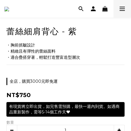
蕾絲細肩背心 - 紫
・胸前抓皺設計
・精緻且有彈性的蕾絲面料
・適合疊搭穿著，輕鬆打造豐富造型層次
全店，購買3000元即免運
NT$750
有現貨將立即出貨，如完售需預購，最快一週內到貨。如遇商
品重新製作，需等5-14個工作天❤️
數量