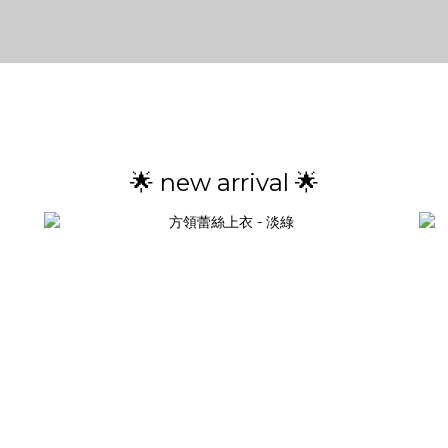
🌟 new arrival 🌟