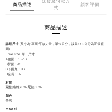
送貨及付款方
商品描述
顧客評價
式
商品描述
(
”
“
±1-2
詳細尺寸
尺寸為
單面
平放丈量，單位公分，誤差
公分為正常範
)
圍
Free size.
單一尺寸
A
腰圍：35~53
B
臀圍：49
C
下擺寬：83
D
全長：82
材質
聚酯纖維70% 尼龍30%
顏色
墨灰
Model