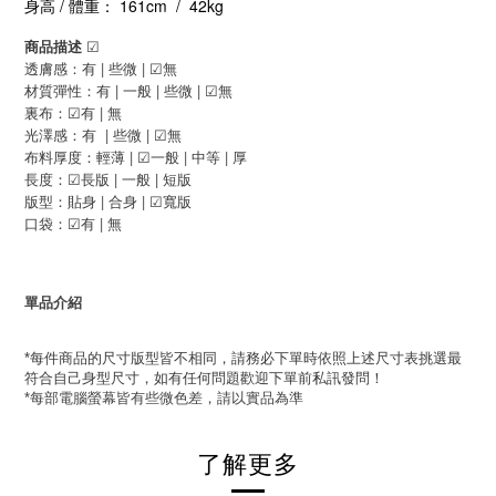
/
161cm
/
42kg
身高
體重：
商品描述
☑
|
|
透膚感：有
些微
無
☑
|
|
|
材質彈性：有
一般
些微
無
☑
|
裏布：
有
無
☑
|
|
光澤感：有
些微
無
☑
|
|
|
布料厚度：
輕薄
一般
中等
厚
☑
|
|
長度：
長版
一般
短版
☑
|
|
版型：貼身
合身
寬版
☑
|
口袋：
有
無
☑
單品介紹
每件商品的尺寸版型皆不相同，請務必下單時依照上述尺寸表挑選最
*
符合自己身型尺寸，如有任何問題歡迎下單前私訊發問！
每部電腦螢幕皆有些微色差，請以實品為準
*
了解更多