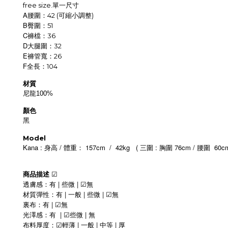
free size.
單一尺寸
A
腰圍：42 (可縮小調整)
B
臀圍：51
C
褲檔：36
D
大腿圍：32
E
褲管寬：26
F
全長：104
材質
尼龍100%
顏色
黑
Model
Kana :
/
157cm
/
42kg
(
:
76cm /
60c
身高
體重：
三圍
胸圍
腰圍
商品描述
☑
|
|
透膚感：有
些微
無
☑
|
|
|
材質彈性：有
一般
些微
無
☑
|
裏布：有
無
☑
|
|
光澤感：有
些微
無
☑
|
|
|
布料厚度：
輕薄
一般
中等
厚
☑