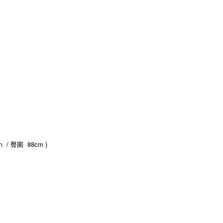
m
/
88cm )
臀圍