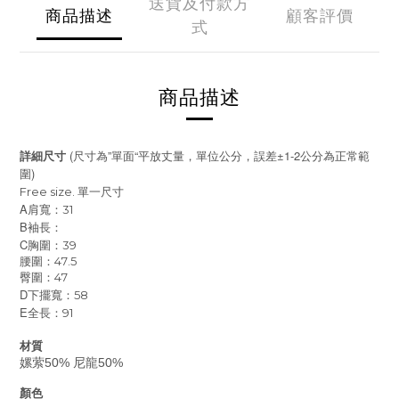
送貨及付款方
商品描述
顧客評價
式
商品描述
(
”
“
±1-2
詳細尺寸
尺寸為
單面
平放丈量，單位公分，誤差
公分為正常範
)
圍
Free size.
單一尺寸
A
肩寬：31
B
袖長：
C
胸圍：39
腰圍：47.5
臀圍：47
D
下擺寬：58
E
全長：91
材質
嫘萦50% 尼龍50%
顏色