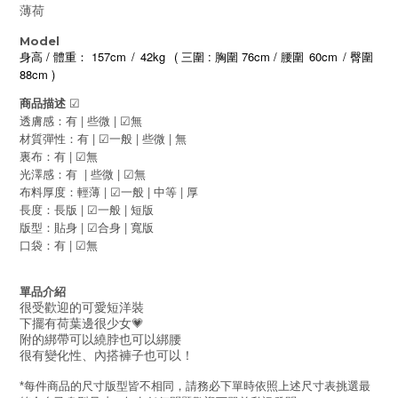
薄荷
Model
/
157cm
/
42kg
(
:
76cm /
60cm
/
身高
體重：
三圍
胸圍
腰圍
臀圍
88cm )
商品描述
☑
|
|
透膚感：有
些微
無
☑
|
|
|
材質彈性：有
一般
些微
無
☑
|
裏布：有
☑
無
|
|
光澤感：有
些微
☑
無
|
|
|
布料厚度：輕薄
一般
中等
厚
☑
|
|
長度：長版
一般
短版
☑
|
|
版型：貼身
合身
寬版
☑
|
口袋：有
☑
無
單品介紹
很受歡迎的可愛短洋裝
下擺有荷葉邊很少女💗
附的綁帶可以繞脖也可以綁腰
很有變化性、內搭褲子也可以！
每件商品的尺寸版型皆不相同，請務必下單時依照上述尺寸表挑選最
*