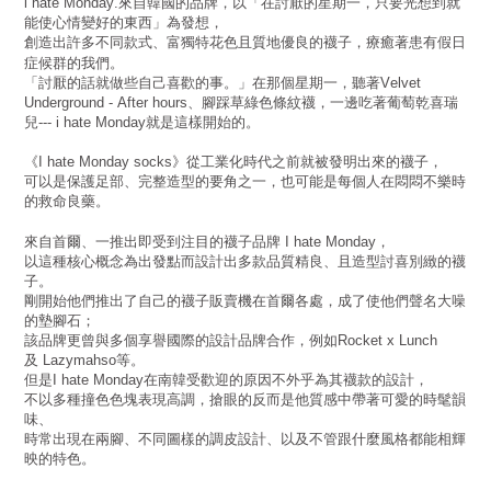
來自韓國的品牌，以「在討厭的星期一，只要光想到就
i hate Monday.
能使心情變好的東西」為發想，
創造出許多不同款式、富獨特花色且質地優良的襪子，療癒著患有假日
症候群的我們。
「討厭的話就做些自己喜歡的事。」在那個星期一，聽著
Velvet
、腳踩草綠色條紋襪，一邊吃著葡萄乾喜瑞
Underground - After hours
兒
就是這樣開始的。
--- i hate Monday
《
》從工業化時代之前就被發明出來的襪子，
I hate Monday socks
可以是保護足部、完整造型的要角之一，也可能是每個人在悶悶不樂時
的救命良藥。
來自首爾、一推出即受到注目的襪子品牌
，
I hate Monday
以這種核心概念為出發點而設計出多款品質精良、且造型討喜別緻的襪
子。
剛開始他們推出了自己的襪子販賣機在首爾各處，成了使他們聲名大噪
的墊腳石；
該品牌更曾與多個享譽國際的設計品牌合作，例如
Rocket x Lunch
及
等。
Lazymahso
但是
在南韓受歡迎的原因不外乎為其襪款的設計，
I hate Monday
不以多種撞色色塊表現高調，搶眼的反而是他質感中帶著可愛的時髦韻
味、
時常出現在兩腳、不同圖樣的調皮設計、以及不管跟什麼風格都能相輝
映的特色。