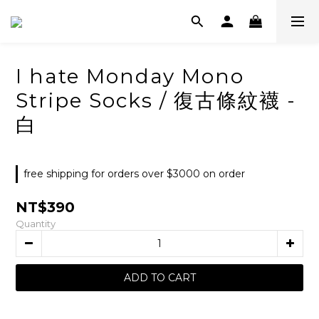
I hate Monday Mono
Stripe Socks / 復古條紋襪 -
白
free shipping for orders over $3000 on order
NT$390
Quantity
ADD TO CART