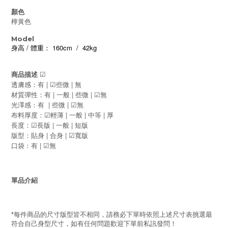
顏色
檸黃色
Model
/
160cm / 42kg
身高
體重：
商品描述
☑
|
|
透膚感：
有
些微
無
☑
|
|
|
材質彈性：有
一般
些微
無
☑
|
|
光澤感：有
些微
無
☑
|
|
|
布料厚度：
輕薄
一般
中等
厚
☑
|
|
長度：
長版
一般
短版
☑
|
|
版型：貼身
合身
寬版
☑
|
口袋：有
無
☑
單品介紹
每件商品的尺寸版型皆不相同，請務必下單時依照上述尺寸表挑選最
*
符合自己身型尺寸，如有任何問題歡迎下單前私訊發問！