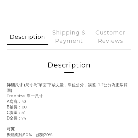
Shipping &
Customer
Description
Payment
Reviews
Description
詳細尺寸
尺寸為
單面
平放丈量，單位公分，誤差
公分為正常範
(
”
“
±1-2
圍
)
Free size.
單一尺寸
肩寬：43
A
袖長：60
B
胸圍：
C
51
全長：74
D
材質
聚脂纖維80%、嫘縈20%