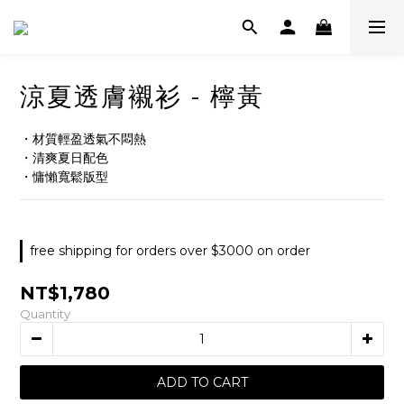
涼夏透膚襯衫 - 檸黃
・材質輕盈透氣不悶熱
・清爽夏日配色
・慵懶寬鬆版型
free shipping for orders over $3000 on order
NT$1,780
Quantity
ADD TO CART