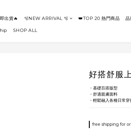
即出貨🔥
🫧NEW ARRIVAL 🫧
👑TOP 20 熱門商品
品
hip
SHOP ALL
好搭舒服上
・基礎百搭版型
・舒適親膚面料
・輕鬆融入各種日常穿
free shipping for 